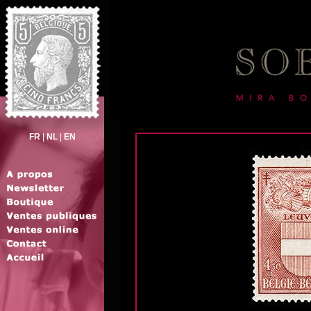
FR
|
NL
|
EN