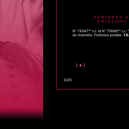
PERIODES 
Emissions
N° 743/47** s.c. et N° 756/60** s.c. 
de charnière. Fraîcheur postale.
T.B
1025