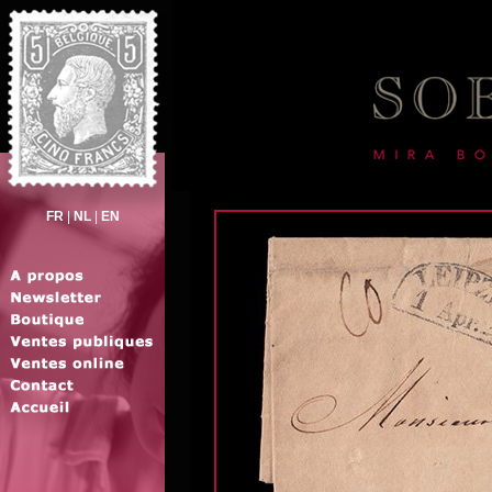
FR
|
NL
|
EN