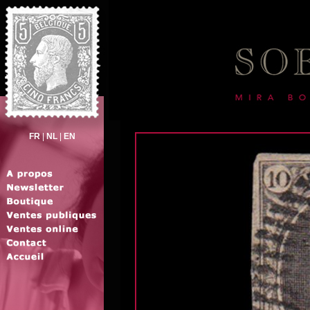
FR
|
NL
|
EN