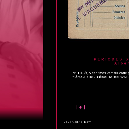
PERIODES 
Albe
N° 110
, 5 centimes vert sur carte 
"5ème ARTle - 33ème BATie/I. WAGU
21716-VPO16-85