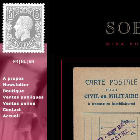
FR
|
NL
|
EN