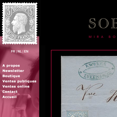
FR
|
NL
|
EN