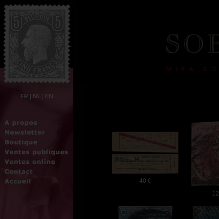
FR
|
NL
|
EN
40 €
12