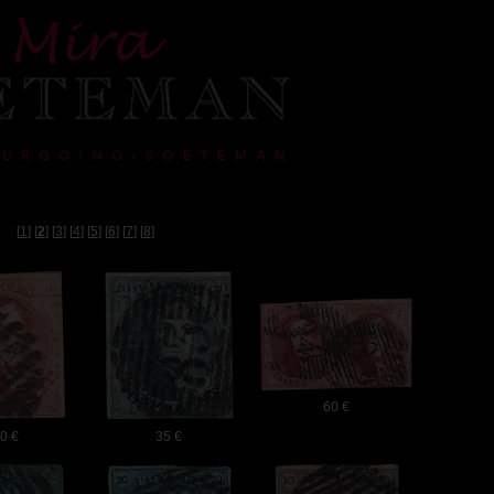
">
[
1
] [
2
] [
3
] [
4
] [
5
] [
6
] [
7
] [
8
]
60 €
0 €
35 €