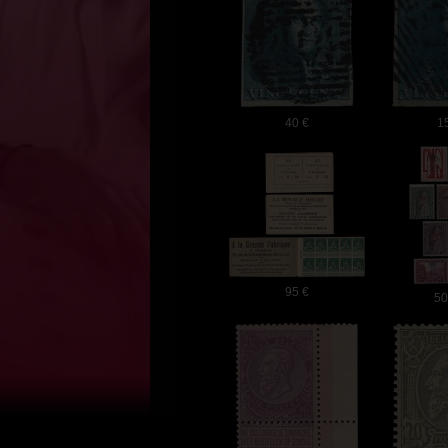
40 €
1
95 €
50