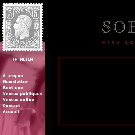
FR
|
NL
|
EN