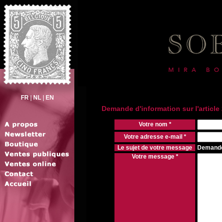
FR
|
NL
|
EN
Demande d'information sur l'articl
Votre nom *
Votre adresse e-mail *
Le sujet de votre message
Demande 
Votre message *