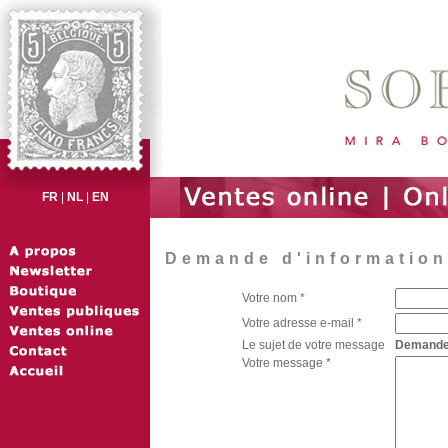
FR
|
NL
|
EN
Demande d'information 
Votre nom *
Votre adresse e-mail *
Le sujet de votre message
Demande d
Votre message *