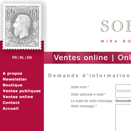
FR
|
NL
|
EN
Demande d'information 
Votre nom *
Votre adresse e-mail *
Le sujet de votre message
Demande d
Votre message *