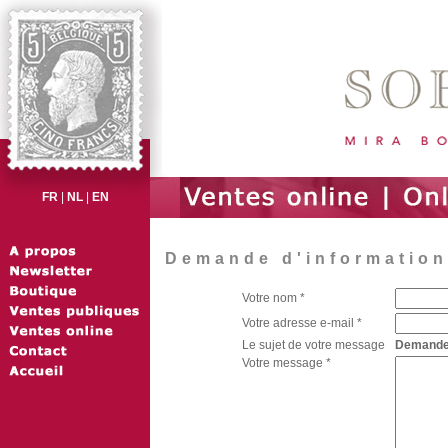
FR
|
NL
|
EN
Demande d'information 
Votre nom *
Votre adresse e-mail *
Le sujet de votre message
Demande d
Votre message *