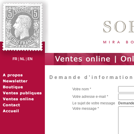
FR
|
NL
|
EN
Demande d'information 
Votre nom *
Votre adresse e-mail *
Le sujet de votre message
Demande d
Votre message *