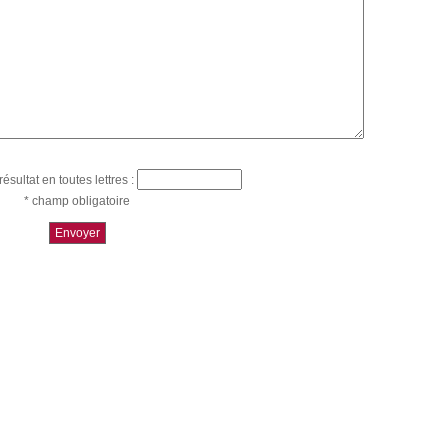
résultat en toutes lettres :
* champ obligatoire
Envoyer