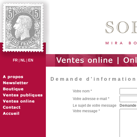
FR
|
NL
|
EN
Demande d'information 
Votre nom *
Votre adresse e-mail *
Le sujet de votre message
Demande d'
Votre message *