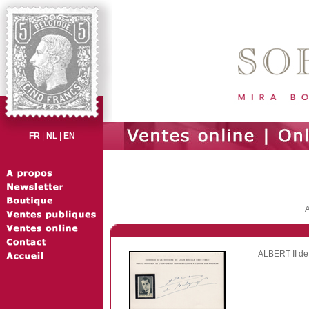
FR
|
NL
|
EN
A
ALBERT II de 