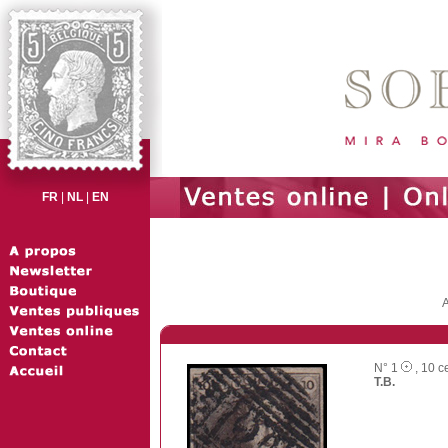
FR
|
NL
|
EN
A
N° 1
, 10 c
T.B.