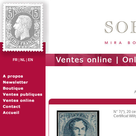
FR
|
NL
|
EN
A
N° 7(*), 20 
Certificat Wi