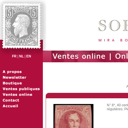
FR
|
NL
|
EN
A
N° 8*, 40 ce
régulières. P