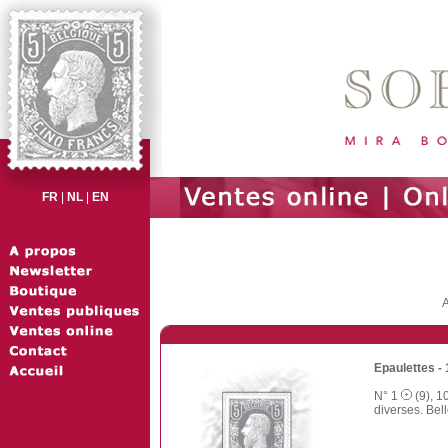
FR
|
NL
|
EN
A
Epaulettes -
N° 1
(9), 1
diverses. Bell