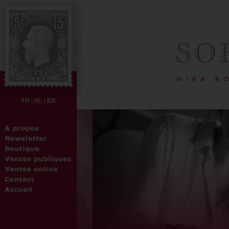
FR
|
NL
|
EN