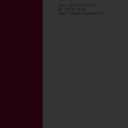
gsm : +32 495 57 20 74
tel : 02/513 78 24
mail : mb@mirasoeteman.be