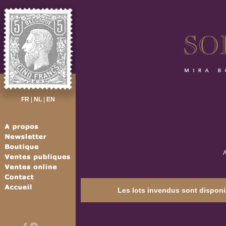
FR
|
NL
|
EN
A
Les lots invendus sont disponib