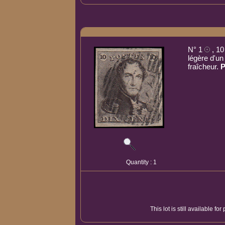
N° 1
, 10
légère d'un
fraîcheur.
P
Quantity : 1
This lot is still available f