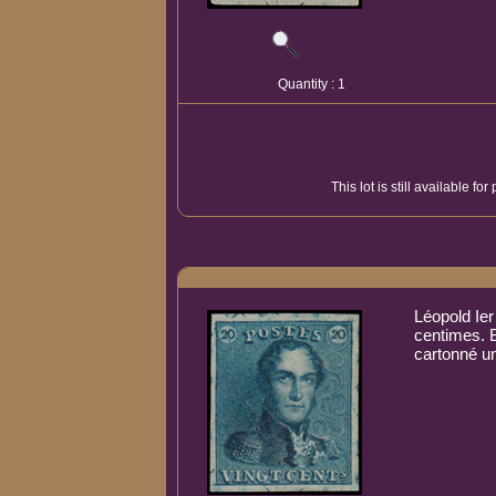
Quantity : 1
This lot is still available f
Léopold Ier
centimes. 
cartonné un