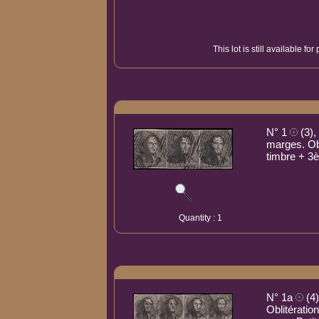
This lot is still available f
N° 1
(3),
marges. Ob
timbre + 3è
Quantity : 1
N° 1a
(4)
Oblitérati