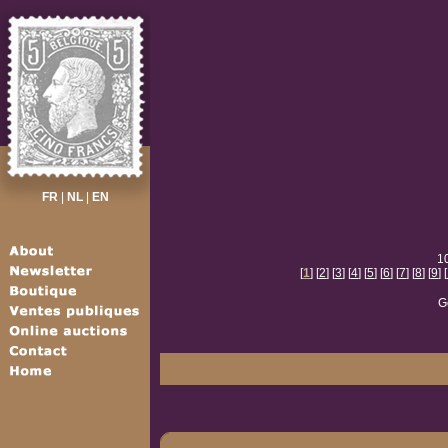
FR
|
NL
|
EN
10
[
1
] [
2
] [
3
] [
4
] [
5
] [
6
] [
7
] [
8
] [
9
] [
Go