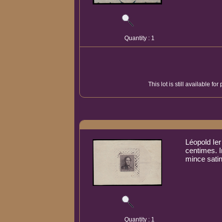
Quantity : 1
This lot is still available f
Léopold Ier
centimes. 
mince sati
Quantity : 1