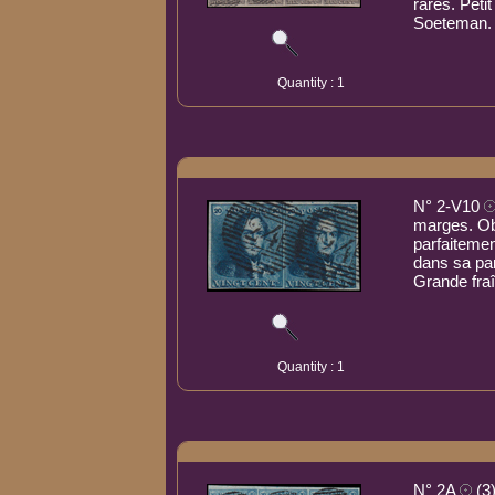
rares. Petit
Soeteman. 
Quantity : 1
N° 2-V10
marges. Ob
parfaitemen
dans sa par
Grande fra
Quantity : 1
N° 2A
(3)