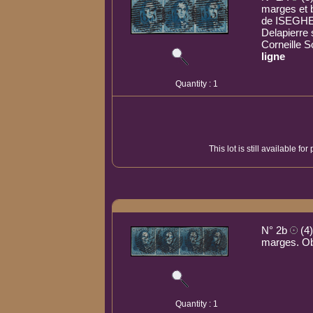
marges et b
de ISEGHEM.
Delapierre 
Corneille 
ligne
Quantity : 1
This lot is still available f
N° 2b
(4)
marges. Ob
Quantity : 1