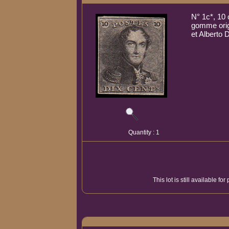
N° 1c*, 10
gomme origi
et Alberto
Quantity : 1
This lot is still available f