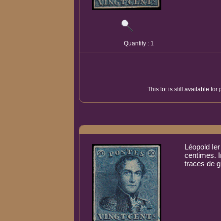
Quantity : 1
This lot is still available f
Léopold Ier
centimes. 
traces de g