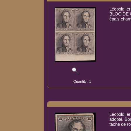
Léopold Ier
BLOC DE Q
épais chamo
Quantity : 1
Léopold Ier
adopté. Bor
tache de r