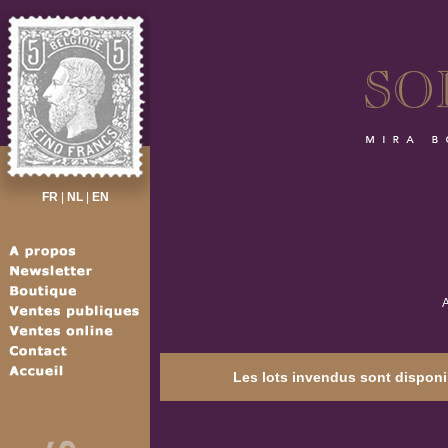
FR
|
NL
|
EN
A
Les lots invendus sont disponib