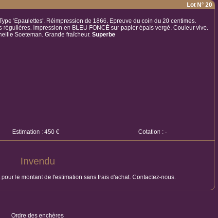
Lot N° 20
 Type 'Epaulettes'. Réimpression de 1866. Epreuve du coin du 20 centimes.
s régulières. Impression en BLEU FONCÉ sur papier épais vergé. Couleur vive.
rneille Soeteman. Grande fraîcheur.
Superbe
Estimation : 450 €
Cotation : -
Invendu
t pour le montant de l'estimation sans frais d'achat. Contactez-nous.
Ordre des enchères