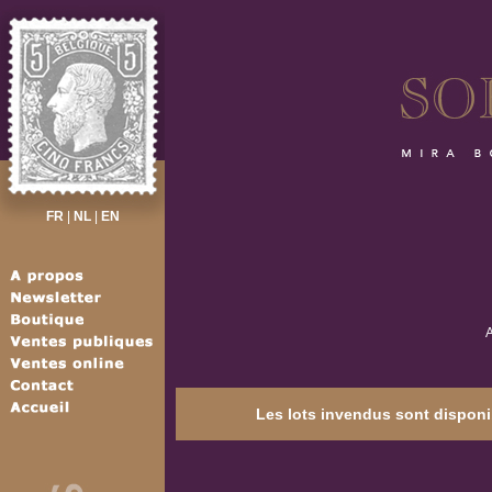
FR
|
NL
|
EN
A
Les lots invendus sont disponib