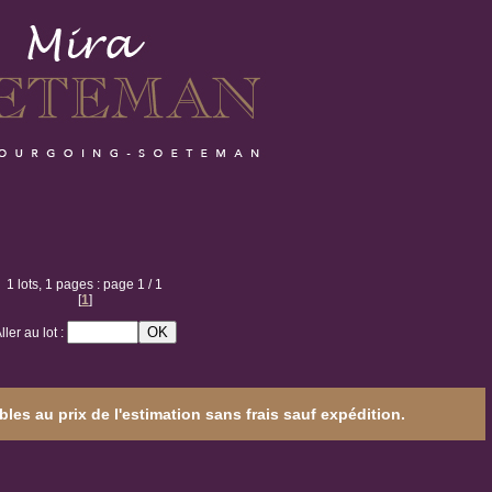
1 lots, 1 pages : page 1 / 1
[
1
]
ller au lot :
les au prix de l'estimation sans frais sauf expédition.