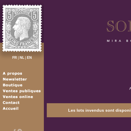
FR
|
NL
|
EN
A
Les lots invendus sont disponib