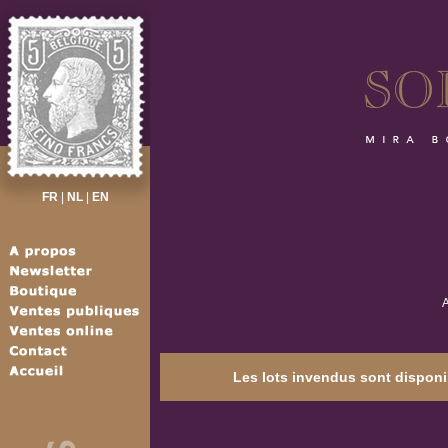
FR
|
NL
|
EN
A
Les lots invendus sont disponib