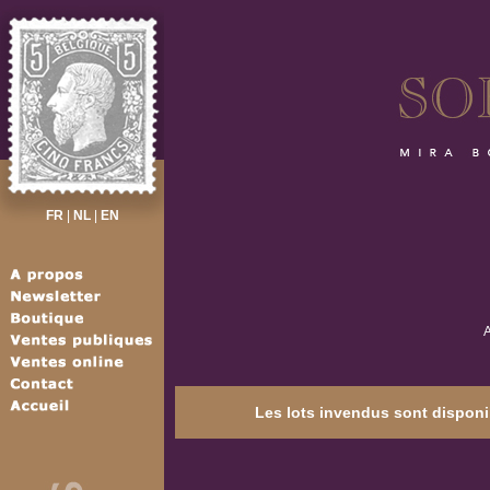
FR
|
NL
|
EN
A
Les lots invendus sont disponib