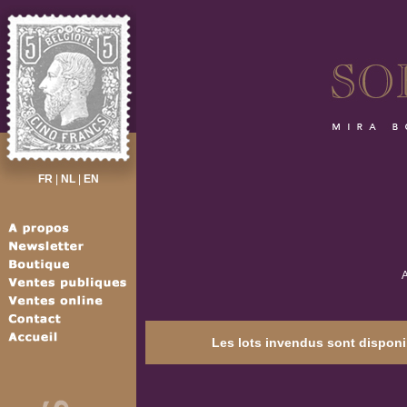
FR
|
NL
|
EN
A
Les lots invendus sont disponib