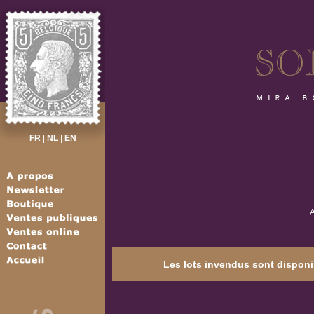
FR
|
NL
|
EN
A
Les lots invendus sont disponib