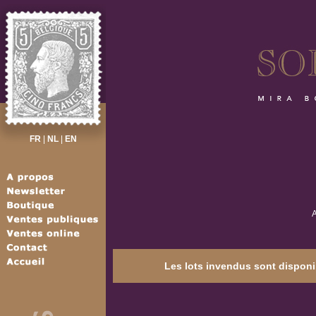
FR
|
NL
|
EN
A
Les lots invendus sont disponib