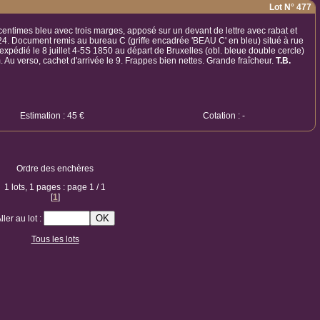
Lot N° 477
centimes bleu avec trois marges, apposé sur un devant de lettre avec rabat et
4. Document remis au bureau C (griffe encadrée 'BEAU C' en bleu) situé à rue
expédié le 8 juillet 4-5S 1850 au départ de Bruxelles (obl. bleue double cercle)
 Au verso, cachet d'arrivée le 9. Frappes bien nettes. Grande fraîcheur.
T.B.
Estimation : 45 €
Cotation : -
Ordre des enchères
1 lots, 1 pages : page 1 / 1
[
1
]
ller au lot :
Tous les lots