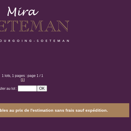
1 lots, 1 pages : page 1 / 1
[
1
]
ller au lot :
les au prix de l'estimation sans frais sauf expédition.