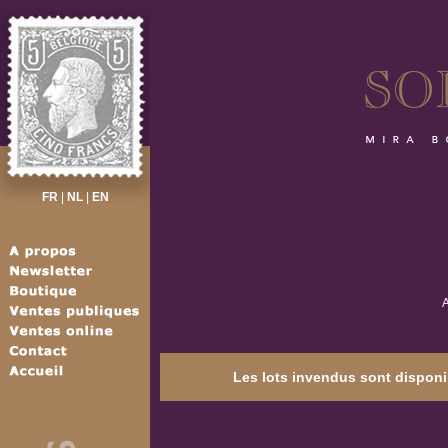
FR
|
NL
|
EN
A
Les lots invendus sont disponib