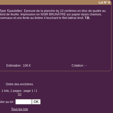
Lot N° 8
 Type 'Epaulettes'. Epreuve de la planche du 10 centimes en bloc de quatre au
 Bord de feuille. Impression en NOIR BRUNÂTRE sur papier épais chamois.
sversaux et une fente au timbre 4 touchant le filet latéral droit.
T.B.
Estimation : 100 €
Cotation : -
Ordre des enchères
1 lots, 1 pages : page 1 / 1
[
1
]
ller au lot :
Tous les lots