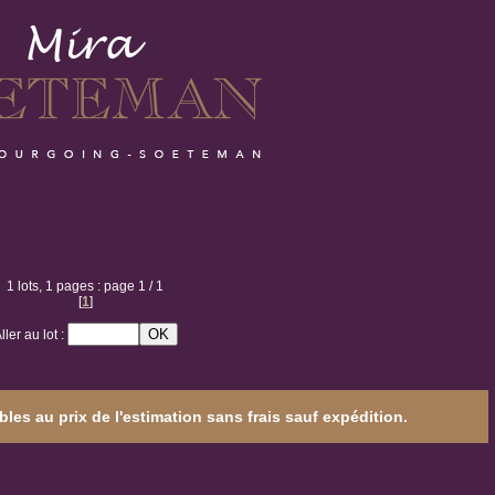
1 lots, 1 pages : page 1 / 1
[
1
]
ller au lot :
les au prix de l'estimation sans frais sauf expédition.