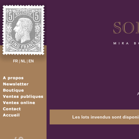
FR
|
NL
|
EN
A
Les lots invendus sont disponib