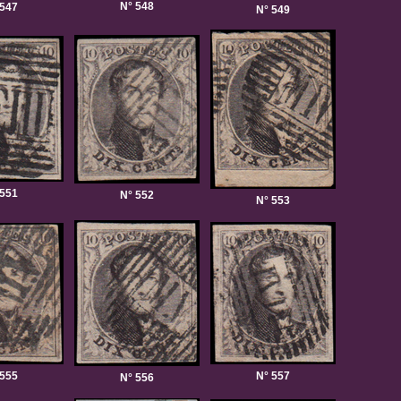
N° 548
 547
N° 549
 551
N° 552
N° 553
 555
N° 557
N° 556