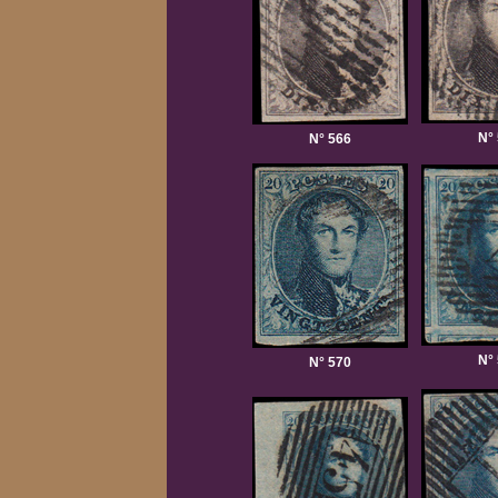
N°
N° 566
N°
N° 570