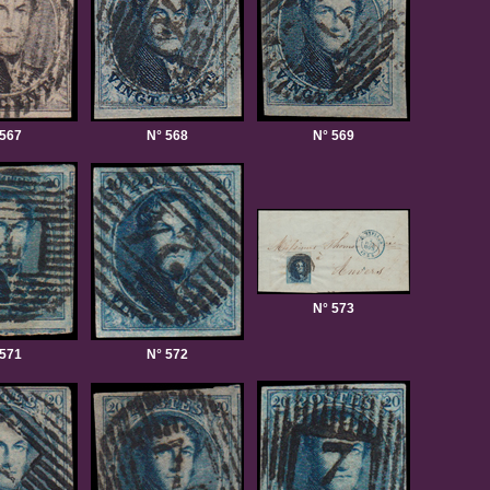
 567
N° 568
N° 569
N° 573
 571
N° 572