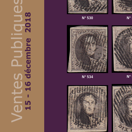
N° 530
N°
N°
N° 534