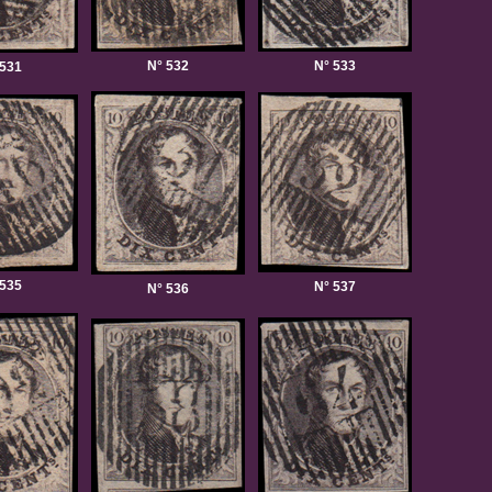
N° 532
N° 533
 531
 535
N° 537
N° 536