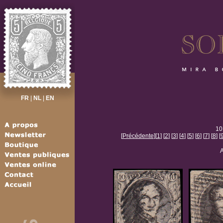
FR
|
NL
|
EN
10
[
Précédente
][
1
] [
2
] [
3
] [
4
] [
5
] [
6
] [
7
] [
8
] [
A