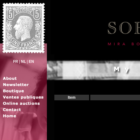
FR
|
NL
|
EN
Item