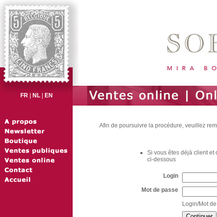
FR
|
NL
|
EN
Afin de poursuivre la procédure, veuillez rem
Si vous êtes déjà client e
ci-dessous
Login
Mot de passe
Login/Mot de