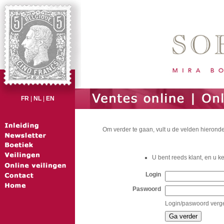
FR
|
NL
|
EN
Om verder te gaan, vult u de velden hieronde
U bent reeds klant, en u k
Login
Paswoord
Login/paswoord verg