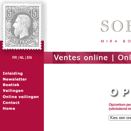
FR
|
NL
|
EN
Opzoeken pe
(uitsluitend i