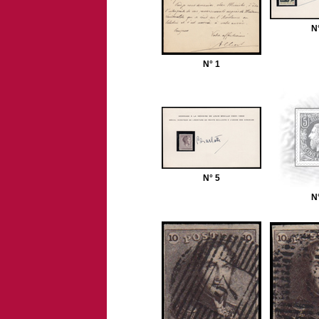
N
N° 1
N° 5
N