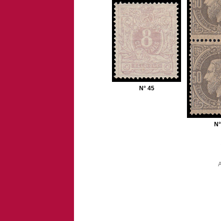
N° 45
N°
A