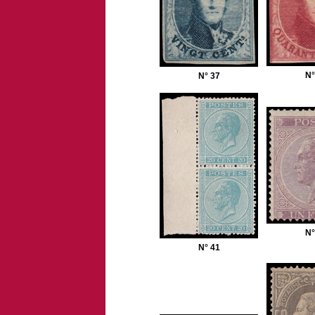
N°
N° 37
N°
N° 41