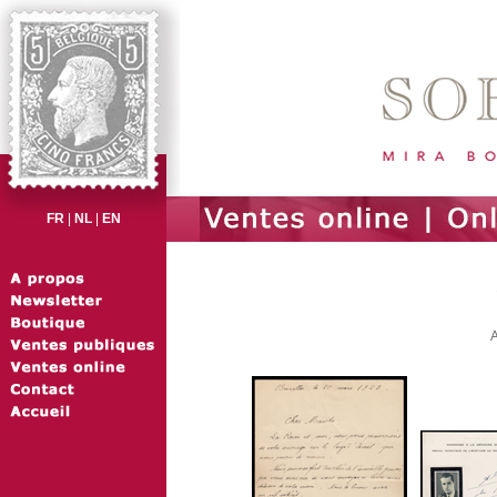
FR
|
NL
|
EN
A